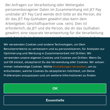
Bei Anfragen zur Verarbeitung oder Weitergabe
personenbezogener Daten im Zusammenhang mit JET Pay
und/oder JET Pay Card wende dich bitte an die Person, die
dir das JET Pay-Guthaben gewährt (das kann dein
Arbeitgeber, Geschäftspartner usw. sein). Dies ist
erforderlich, da JET und die Person, die dir das Guthaben
gewährt, eine separate Verantwortung für die Verarbeitung
und den Schutz deiner personenbezogenen Daten haben.
Wir verwenden Cookies und andere Technologien, um Dein
Solltest du weitere Fragen oder Beschwerden in Bezug auf
Benutzererlebnis zu verbessern und zu personalisieren, für Analysen zur
die Verarbeitung deiner personenbezogenen Daten haben,
Optimierung und Werbung in Zusammenarbeit mit Dritten. Wir
kontaktieren wir dich gerne. Wir würden uns auch über
verwenden unsere eigenen Cookies und Cookies von Dritten. Wenn Du
Tipps oder Vorschläge zur Verbesserung unserer Erklärung
auf OK klickst, akzeptierst Du die Verwendung aller Cookies. Wir setzen
freuen.
immer notwendige Cookies. Wähle
Einstellungen verwalten
, um zu
entscheiden, welche Cookies Du akzeptieren möchtest, um Deine
Sicherheit
Präferenzen anzupassen und um weitere Informationen zu finden.
JET nimmt den Schutz personenbezogener Daten sehr ernst
und daher ergreifen wir angemessene Maßnahmen, um
OK
deine personenbezogenen Daten vor Missbrauch, Verlust,
unbefugtem Zugriff, unerwünschter Offenlegung und
Essentielle
unbefugter Änderung zu schützen. Wenn du der Meinung
bist, dass deine personenbezogenen Daten nicht