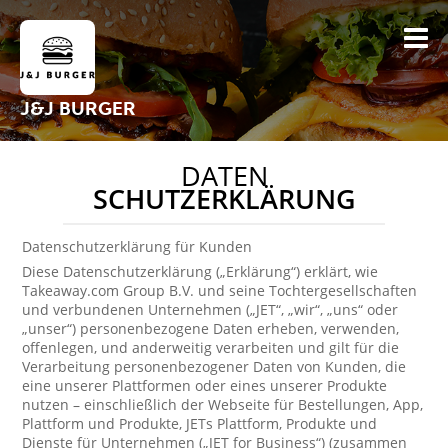
J&J BURGER
DATEN
SCHUTZERKLÄRUNG
Datenschutzerklärung für Kunden
Diese Datenschutzerklärung („Erklärung“) erklärt, wie
Takeaway.com Group B.V. und seine Tochtergesellschaften
und verbundenen Unternehmen („JET“, „wir“, „uns“ oder
„unser“) personenbezogene Daten erheben, verwenden,
offenlegen, und anderweitig verarbeiten und gilt für die
Verarbeitung personenbezogener Daten von Kunden, die
eine unserer Plattformen oder eines unserer Produkte
nutzen – einschließlich der Webseite für Bestellungen, App,
Plattform und Produkte, JETs Plattform, Produkte und
Dienste für Unternehmen („JET for Business“) (zusammen