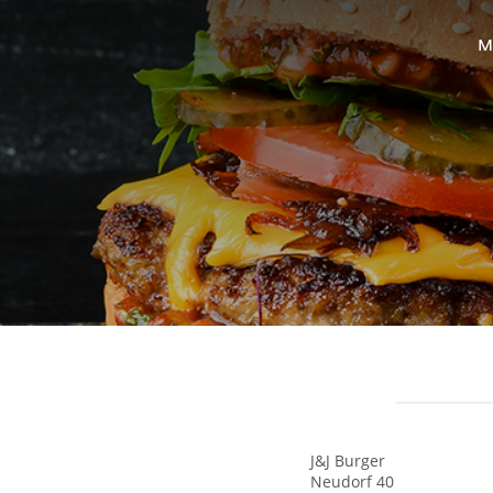
M
J&J Burger
Neudorf 40