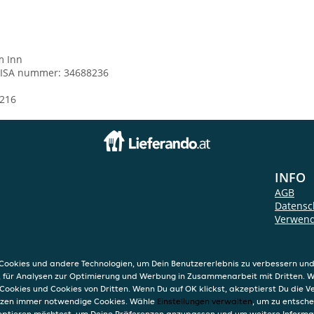
m Inn
ISA nummer: 34688236
216
INFO
AGB
Datensc
Verwend
Impres
ookies und andere Technologien, um Dein Benutzererlebnis zu verbessern und
, für Analysen zur Optimierung und Werbung in Zusammenarbeit mit Dritten. 
Cookies und Cookies von Dritten. Wenn Du auf OK klickst, akzeptierst Du die 
etzen immer notwendige Cookies. Wähle
Einstellungen verwalten
, um zu entsch
eptieren möchtest, um Deine Präferenzen anzupassen und um weitere Informa