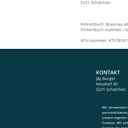
5231 Schalchen
Fimrenbuch: Braunau a
Firmenbuch nummer / G
ATU-nummer: ATU78167
KONTAKT
J&J Burger
Neudorf 40
5231
Schalchen
Wir verwenden C
personalisieren
unsere eigenen 
Cookies. Wir s
Cookies Du akz