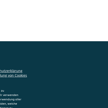
hutzerklärung
ung von Cookies
sum
 zu
Wir verwenden
Verwendung aller
eiden, welche
tionen zu